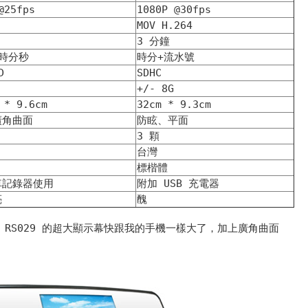
@25fps
1080P @30fps
MOV H.264
3 分鐘
時分秒
時分+流水號
D
SDHC
+/- 8G
 * 9.6cm
32cm * 9.3cm
廣角曲面
防眩、平面
3 顆
台灣
標楷體
車記錄器使用
附加 USB 充電器
亮
醜
m RS029 的超大顯示幕快跟我的手機一樣大了，加上廣角曲面