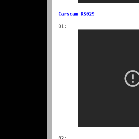
Carscam RS029
01:
02: