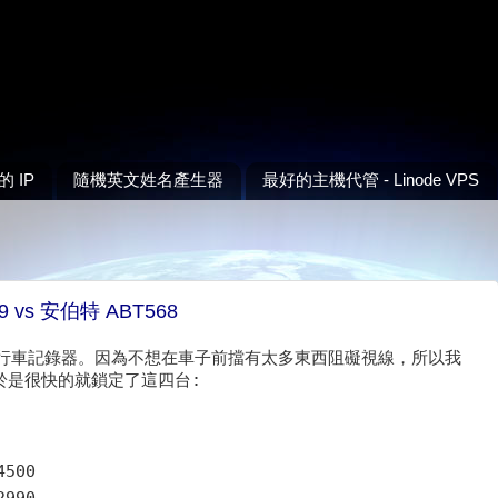
 IP
隨機英文姓名產生器
最好的主機代管 - Linode VPS
 vs 安伯特 ABT568
行車記錄器。因為不想在車子前擋有太多東西阻礙視線，所以我
於是很快的就鎖定了這四台:
500
990