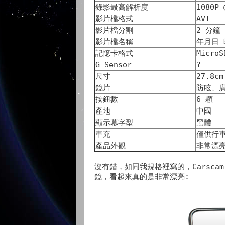
錄影最高解析度
1080P 
影片檔格式
AVI
影片檔分割
2 分鐘
影片檔名稱
年月日_
記憶卡格式
MicroS
G Sensor
?
尺寸
27.8cm
鏡片
防眩、
按鈕數
6 顆
產地
中國
顯示幕字型
黑體
車充
僅供行
產品外觀
非常漂
沒有錯，如同我規格裡寫的，Carsca
鏡，看起來真的是非常漂亮: