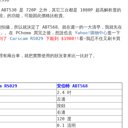
BT530 是 720P 之外，其它三台都是 1080P 超高解析度的
視」的功能，可能因此價格比較貴。
能拍攝，所以就決定了 ABT568。就在週一的一大清早，我就先在
8
」。在 PChome 買完之後，想說也去
Yahoo!購物中心
逛一下
看到了
Carscam RS029
下殺到 $1980!!
看~我忍不住又刷卡買
裡有兩台車，就把實際使用的狀況拿來比一比好了。
m RS029
安伯特 ABT568
2.4 吋
左邊
按鈕
右邊
120 度
0.1 流明