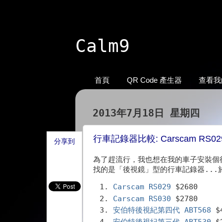
Calm9
首頁
QR Code 產生器
查看我的
2013年7月18日 星期四
行車記錄器比較: Carscam RS029
分享到
為了趕流行，我也想在我的車子安裝個
找的是「後視鏡」型的行車記錄器...
Carscam RS029
$2680
Carscam RS030
$2780
安伯特後視紀第四代 ABT568
$4
安伯特後視紀第三代 ABT530
$2