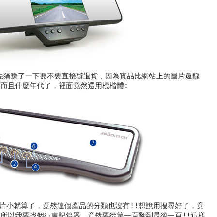
，我先猶豫了一下要不要直接辦退貨，因為實品比網站上的圖片還醜
，而且什麼年代了，裡面竟然還用標楷體:
片小就算了，竟然連個產品的分類也沒有!!想說用搜尋好了，竟
!所以我要找個行車記錄器，竟然要從第一頁翻到最後一頁!!這樣