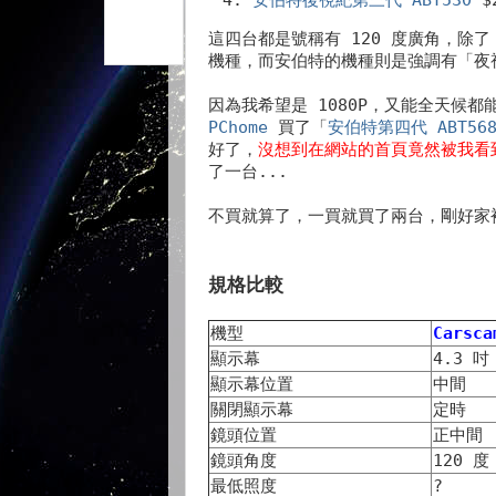
這四台都是號稱有 120 度廣角，除了 A
機種，而安伯特的機種則是強調有「夜
因為我希望是 1080P，又能全天候都
PChome
買了「
安伯特第四代 ABT56
好了，
沒想到在網站的首頁竟然被我
了一台...
不買就算了，一買就買了兩台，剛好家
規格比較
機型
Carsca
顯示幕
4.3 吋
顯示幕位置
中間
關閉顯示幕
定時
鏡頭位置
正中間
鏡頭角度
120 度
最低照度
?