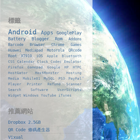
標籤
Android
Apps
GooglePlay
Battery
Blogger
Rom
Addons
Barcode
Browser
Chrome
Games
Huawei
Mediapad
Motorola
QRcode
Root
XT910
iOS
Apple
Bluetooth
CSS
Calendar
Clock
Codec
Emulator
Firefox
Gamepad
Google
HP
HTPC
HostGator
HostMonster
Hosting
Media
Mobile01
MySQL
PS3
PayPal
Player
Printer
Refund
Scanner
Search
Software
UserScripts
Widget
Windows
YouTube
iTunes
推薦網站
Dropbox 2.5GB
QR Code 條碼產生器
Vixual