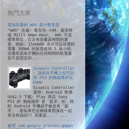
熱門文章
電池容量的 mAh 是什麼意思
"mAh" 念做: 毫安培-小時、毫安時
或 Milli-Ampe-Hour。 mAh 不是
標準單位，它含有容量及時間的運
算。例如: 1500mAh 表示可以供應耗
電量 300mA 的裝置使用 5 個小時。
但通常因為手機的任何時間的耗電量
並不是固定的...
Sixaxis Controller
- 讓你在手機上也可以
用 PS3 的無線搖桿玩
Game
Sixaxis Controller
適用: Android 售價:
US$2.5 下載: Play 商店 Sony
PS3 的 無線搖桿 是「藍牙」的，我
的 Android 手機或平板也有「藍
牙」，那如果把這兩樣東西湊在一起
有沒有搞頭?! 答案是...「 ...
處理 com.google.process.gapps