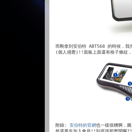
而剛拿到安伯特 ABT568 的時候
(個人感覺)!!面板上面還有格子條紋
附錄:
安伯特的官網
也一樣很糟啊，圖
然還要先加入會員!!到底誰那麼閒啊?