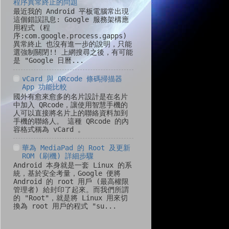
程序異常終止的問題
最近我的 Android 平板電腦常出現
這個錯誤訊息: Google 服務架構應
用程式 (程
序:com.google.process.gapps)
異常終止 也沒有進一步的說明，只能
選強制關閉!! 上網搜尋之後，有可能
是 "Google 日曆...
vCard 與 QRcode 條碼掃描器
App 功能比較
國外有愈來愈多的名片設計是在名片
中加入 QRcode，讓使用智慧手機的
人可以直接將名片上的聯絡資料加到
手機的聯絡人。 這種 QRcode 的內
容格式稱為 vCard 。
華為 MediaPad 的 Root 及更新
ROM (刷機) 詳細步驟
Android 本身就是一套 Linux 的系
統，基於安全考量，Google 便將
Android 的 root 用戶 (最高權限
管理者) 給封印了起來。而我們所謂
的 "Root"，就是將 Linux 用來切
換為 root 用戶的程式 "su...